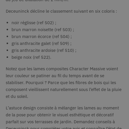
aléatoirement
d'ann
comme
tiers
identifiant
Deceuninck décline le classement suivant en six coloris :
client. Il est
lidc
1 jour
Il s'ag
Microsoft
inclus dans
cookie
Corporation
chaque
noir réglisse (ref 502) ;
.linkedin.com
premiè
demande de
Micro
page d'un site
brun marron noisette (ref 503) ;
qui gar
et utilisé pour
bon
brun marron écorce (ref 504) ;
calculer les
fonct
données de
de ce 
gris anthracite galet (ref 509) ;
visiteur, de
session et de
gris anthracite ardoise (ref 510) ;
IDE
1 an
Ce coo
Google LLC
campagne
.doubleclick.net
défini
beige noix (ref 522).
pour les
Double
rapports
fourni
d'analyse du
inform
Notez que les lames composites Character Massive voient
site.
sur la
dont
leur couleur se patiner au fil du temps avant de se
_gat_UA-320446-1
.deceuninck.fr
60
Il s'agit d'un
l'utili
secondes
cookie de
stabiliser. Pourquoi ? Parce que les fibres de bois qui les
utilise 
type modèle
Web et
composent vieillissent naturellement sous l’effet de la pluie
défini par
toute 
Google
que l'u
et du soleil.
Analytics, où
final a
l'élément de
avant d
modèle sur le
ledit s
L’astuce design consiste à mélanger les lames au moment
nom contient
le numéro
de la pose pour obtenir le visuel esthétique et décoratif
MR
7 jours
Il s'ag
Microsoft
d'identité
cookie
Corporation
parfait sur vos terrasses de jardin. Demandez conseils à
unique du
.c.bing.com
premiè
compte ou
Micro
Deceuninck pour compléter votre avis et connaître l’état de