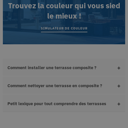
versio
Trouvez la couleur qui vous sied
pour
l'inter
conserver
Youtu
l'état de la
le mieux !
session.
UserMatchHistory
1 mois
Ce coo
LinkedIn
utilisé
Corporation
.linkedin.com
suivre 
SIMULATEUR DE COULEUR
visiteu
que d
public
pertin
puisse
présen
foncti
préfér
visiteu
Comment installer une terrasse composite ?
MUID
1 an
Ce coo
Microsoft
largem
Corporation
.bing.com
utilisé
mon M
Comment nettoyer une terrasse en composite ?
comm
identif
utilisa
unique
être dé
Petit lexique pour tout comprendre des terrasses
des scr
Micros
intégr
pense
génér
que la