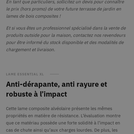
En tant que particuliers, sollicitez un devis pour connaître
s'agit d'une
variante du
SRM_B
1 an
Il s'ag
le prix (hors promo) de votre future terrasse de jardin en
Microsoft
cookie _gat
cookie
Corporation
qui est utilisé
lames de bois composites !
.c.bing.com
premiè
pour limiter
Micro
la quantité de
qui gar
données
Et si vous êtes un professionnel spécialisé dans la vente de
bon
enregistrées
fonct
produits outside pour la maison, contactez nos revendeurs
par Google
de ce 
sur les sites
pour être informé du stock disponible et des modalités de
Web à fort
ANONCHK
10
Ce coo
Microsoft
trafic.
chargement et livraison.
minutes
fourni
Corporation
.c.clarity.ms
inform
_ga_11CMV3M4EH
.deceuninck.fr
1 an 1
Ce cookie est
sur la
mois
utilisé par
dont
Google
l'utili
Analytics
utilise 
pour
LAME ESSENTIAL XL
Web et
conserver
toute 
Anti-dérapante, anti rayure et
l'état de la
que l'u
session.
final a
robuste à l’impact
avant d
_ga_Z4E9BP36TP
.deceuninck.fr
1 an 1
Ce cookie est
ledit s
mois
utilisé par
Google
YSC
Session
Ce coo
Google LLC
Analytics
Cette lame composite alvéolaire présente les mêmes
.youtube.com
défini
pour
YouTu
propriétés en matière de résistance. L’évaluation montre
conserver
suivre
l'état de la
des vi
que ce matériau possède une forte solidité à l’impact en
session.
intégr
cas de chute ainsi qu’aux charges lourdes. De plus, les
_gat_UA-
.deceuninck.fr
57
Il s'agit d'un