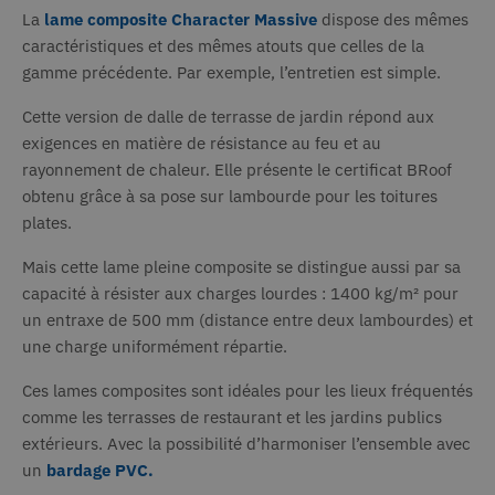
eu li
La
lame composite Character Massive
dispose des mêmes
utilis
caractéristiques et des mêmes atouts que celles de la
dans 
désig
gamme précédente. Par exemple, l’entretien est simple.
_icl_current_language
1 jour
Ce n
OnTheGoSystems
cooki
Ltd
Cette version de dalle de terrasse de jardin répond aux
www.deceuninck.fr
assoc
plug-
exigences en matière de résistance au feu et au
multi
rayonnement de chaleur. Elle présente le certificat BRoof
Word
WPML.
obtenu grâce à sa pose sur lambourde pour les toitures
une v
langu
plates.
site 
Lorsq
cooki
Mais cette lame pleine composite se distingue aussi par sa
défin
capacité à résister aux charges lourdes : 1400 kg/m² pour
répon
actio
un entraxe de 500 mm (distance entre deux lambourdes) et
dema
l'util
une charge uniformément répartie.
tant 
court
vie, i
Ces lames composites sont idéales pour les lieux fréquentés
consi
comme les terrasses de restaurant et les jardins publics
com
stric
extérieurs. Avec la possibilité d’harmoniser l’ensemble avec
néces
un
bardage PVC.