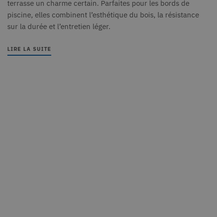
terrasse un charme certain. Parfaites pour les bords de
bscookie
1 an
Utilisé
LinkedIn
piscine, elles combinent l’esthétique du bois, la résistance
servic
Corporation
.www.linkedin.com
réseau
sur la durée et l’entretien léger.
social,
pour s
l'utili
LIRE LA SUITE
servic
intégré