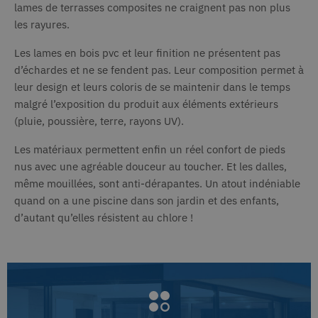
_gcl_au
2 mois 29
Ce coo
Google LLC
lames de terrasses composites ne craignent pas non plus
256712174-1
secondes
cookie de
.deceuninck.fr
jours
défini
type modèle
Double
les rayures.
défini par
fourni
Google
inform
Analytics, où
sur la
Les lames en bois pvc et leur finition ne présentent pas
l'élément de
dont
modèle sur le
d’échardes et ne se fendent pas. Leur composition permet à
l'utili
nom contient
utilise 
leur design et leurs coloris de se maintenir dans le temps
le numéro
Web et
d'identité
toute 
malgré l’exposition du produit aux éléments extérieurs
unique du
que l'u
compte ou
(pluie, poussière, terre, rayons UV).
final a
du site Web
avant d
auquel il se
ledit s
rapporte. Il
Les matériaux permettent enfin un réel confort de pieds
s'agit d'une
VISITOR_INFO1_LIVE
6 mois
Ce coo
Google LLC
nus avec une agréable douceur au toucher. Et les dalles,
variante du
.youtube.com
défini
cookie _gat
Youtu
même mouillées, sont anti-dérapantes. Un atout indéniable
qui est utilisé
garder
pour limiter
quand on a une piscine dans son jardin et des enfants,
des pr
la quantité de
de l'ut
données
d’autant qu’elles résistent au chlore !
pour l
enregistrées
Youtu
par Google
intégr
sur les sites
les sit
Web à fort
égale
trafic.
déterm
visiteu
_ga_G4NV2CEDE4
.deceuninck.fr
1 an 1
Ce cookie est
utilise 
mois
utilisé par
nouvel
Google
l'anci
Analytics