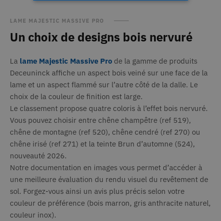
Strictement nécessaires
Performance
LAME MAJESTIC MASSIVE PRO
Un choix de designs bois nervuré
Ciblage
Fonctionnalité
Non classifiés
Les cookies strictement nécessaires habilitent
La
lame Majestic Massive Pro
de la gamme de produits
des fonctionnalités de base du site Web telles
que la connexion des utilisateurs et la gestion
Deceuninck affiche un aspect bois veiné sur une face de la
des comptes. Le site Web ne peut pas être utilisé
lame et un aspect flammé sur l’autre côté de la dalle. Le
correctement sans les cookies strictement
nécessaires.
choix de la couleur de finition est large.
Provider /
Le classement propose quatre coloris à l’effet bois nervuré.
Nom
Expiration
Descr
Domaine
Vous pouvez choisir entre chêne champêtre (ref 519),
_GRECAPTCHA
6 mois
Goog
Google LLC
chêne de montagne (ref 520), chêne cendré (ref 270) ou
www.google.com
reCA
chêne irisé (ref 271) et la teinte Brun d’automne (524),
défin
cooki
nouveauté 2026.
néces
(_GR
Notre documentation en images vous permet d’accéder à
lorsqu
exécu
une meilleure évaluation du rendu visuel du revêtement de
but d
sol. Forgez-vous ainsi un avis plus précis selon votre
son a
risqu
couleur de préférence (bois marron, gris anthracite naturel,
li_gc
6 mois
Utili
LinkedIn
couleur inox).
stock
Corporation