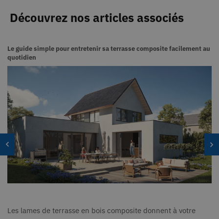
synchr
entre 
Découvrez nos articles associés
nombr
domai
Micros
différe
permet
Le guide simple pour entretenir sa terrasse composite facilement au
des uti
quotidien
SM
.c.clarity.ms
Session
Il s'ag
cookie
premiè
Micro
que n
utilis
mesur
l'utili
site W
fins d
intern
MR
7 jours
Il s'ag
Microsoft
cookie
Corporation
.c.clarity.ms
premiè
Micro
que n
utilis
mesur
l'utili
site W
fins d
Les lames de terrasse en bois composite donnent à votre
intern