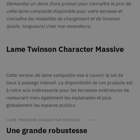
Demandez un devis (hors promo) pour connaître le prix de
.linkedin.com
cons
des c
cette lame composite disponible pour votre terrasse et
l'util
cooki
connaître les modalités de chargement et de livraison
fins 
essen
(poids, longueurs) chez nos revendeurs.
CookieScriptConsent
1 mois
Ce co
CookieScript
www.deceuninck.fr
utilis
servi
Lame Twinson Character Massive
Scrip
mémor
préfé
cons
des v
matiè
cookie
Cette version de lame composite vise à couvrir le sol de
néces
lieux à passage intensif. La disponibilité de ces produits est
la ba
cooki
à notre avis intéressante pour les terrasses extérieures de
Scrip
fonct
restaurant mais également les esplanades et plus
corre
globalement les espaces publics.
AnalyticsSyncHistory
1 mois
Utili
LinkedIn
stock
Corporation
.linkedin.com
infor
LAME TWINSON CHARACTER MASSIVE
sur l
laque
Une grande robustesse
synch
avec 
lms_a