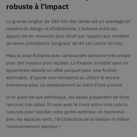
Google
bcookie
1 an
Il s'ag
Microsoft
robuste à l’impact
Analytics
cookie
Corporation
pour
.linkedin.com
premiè
conserver
Micro
l'état de la
pour p
La grande largeur de 180 mm des lames est un avantage en
session.
conten
matière de design et d’esthétisme. L’entraxe entre les
Web vi
_ga_0T6H2LEQB1
.deceuninck.fr
1 an 1
Ce cookie est
réseau
appuis est en revanche plus étroit par rapport aux modèles
mois
utilisé par
sociau
Google
de lames précédents (longueur de 40 cm contre 50 cm).
Analytics
CLID
www.clarity.ms
1 an
Ce coo
pour
génér
conserver
Mais la pose flottante avec lambourdes demeure très simple
défini
l'état de la
Dstill
session.
pour des travaux plus rapides. La fixation invisible sans vis
permet
partag
apparentes dévoile un effet parquet pour une finition
_gat_UA-320446-
.deceuninck.fr
59
Il s'agit d'un
conte
26
secondes
cookie de
multim
admirable. S’ajoute une résistance au chlore là encore
type modèle
les ré
défini par
bienvenue pour un emplacement au bord d’une piscine.
sociaux
Google
égale
Analytics, où
recueil
l'élément de
D’un point de vue esthétique, les dalles présentent de fines
inform
modèle sur le
sur les
rainures très jolies. Et vous avez le choix entre trois coloris
nom contient
du sit
le numéro
lorsqu'
naturels pour habiller votre jardin extérieur en harmonie
d'identité
utilise
unique du
avec les espaces verts, l’architecture de la maison et même
médias
compte ou
pour p
l’environnement alentour !
du site Web
conten
auquel il se
Web à 
rapporte. Il
la page