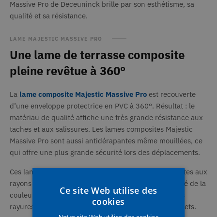
Massive Pro de Deceuninck brille par son esthétisme, sa
qualité et sa résistance.
LAME MAJESTIC MASSIVE PRO
Une lame de terrasse composite
pleine revêtue à 360°
La
lame composite Majestic Massive Pro
est recouverte
d’une enveloppe protectrice en PVC à 360°. Résultat : le
matériau de qualité affiche une très grande résistance aux
taches et aux salissures. Les lames composites Majestic
Massive Pro sont aussi antidérapantes même mouillées, ce
qui offre une plus grande sécurité lors des déplacements.
Ces lames de jardin green sont parfaitement résistantes aux
rayons ultra-violets ce qui garantit une bonne stabilité de la
Ce site Web utilise des
couleur. La robustesse de l’enveloppe les protège des
cookies
rayures et des marques d’impact lors de chutes d’objets.