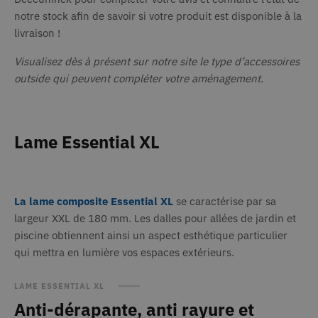
du site Web
que n
auquel il se
notre stock afin de savoir si votre produit est disponible à la
utilis
rapporte. Il
mesur
s'agit d'une
livraison !
l'utili
variante du
site W
cookie _gat
fins d
Visualisez dès à présent sur notre site le type d’accessoires
qui est utilisé
intern
pour limiter
outside qui peuvent compléter votre aménagement.
la quantité de
MUID
1 an
Ce coo
Microsoft
données
largem
Corporation
enregistrées
.clarity.ms
utilisé
par Google
mon M
sur les sites
comm
Web à fort
Lame Essential XL
identif
trafic.
utilisa
unique
_gid
1 jour
Ce cookie est
Google LLC
être dé
.deceuninck.fr
défini par
des scr
Google
Micros
Analytics. Il
intégr
La lame composite Essential XL
se caractérise par sa
stocke et met
pense
à jour une
génér
largeur XXL de 180 mm. Les dalles pour allées de jardin et
valeur unique
que la
pour chaque
piscine obtiennent ainsi un aspect esthétique particulier
synchr
page visitée
entre 
et est utilisé
qui mettra en lumière vos espaces extérieurs.
nombr
pour compter
domai
et suivre les
Micros
pages vues.
différe
LAME ESSENTIAL XL
permet
_ga_3JHEQNWZFB
.deceuninck.fr
1 an 1
Ce cookie est
Anti-dérapante, anti rayure et
des uti
mois
utilisé par