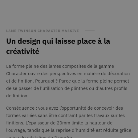
Nom
Provider / Domaine
Expiration
Descripti
_clck
.deceuninck.fr
1 an
Provider /
Nom
Expiration
Description
Domaine
LAME TWINSON CHARACTER MASSIVE
device_view
partenaire.deceuninck.fr
1 mois 1
Provider /
Nom
jour
Expiration
Descri
Un design qui laisse place à la
_ga
1 an 1
Ce nom de
Google LLC
Domaine
.deceuninck.fr
mois
cookie est
_clsk
1 jour
Microsoft
associé à
créativité
test_cookie
15
Ce coo
Google LLC
.deceuninck.fr
Google
.doubleclick.net
minutes
défini
Universal
Double
li_sugr
3 mois
LinkedIn
Analytics -
(qui a
.linkedin.com
qui est une
La forme pleine des lames composites de la gamme
à Goog
mise à jour
déterm
Character ouvre des perspectives en matière de décoration
route
partenaire.deceuninck.fr
Session
importante
naviga
du service
visiteu
et de finition. Pourquoi ? Parce que la forme pleine permet
d'analyse le
Web p
plus
de se passer de l’utilisation de plinthes ou d’autres profils
charge
couramment
cookie
de finition.
utilisé de
Google. Ce
_fbp
2 mois 29
Utilisé
Meta Platform Inc.
cookie est
.deceuninck.fr
jours
Faceb
Conséquence : vous avez l’opportunité de concevoir des
utilisé pour
fourni
distinguer les
série 
formes variées sans être contraint par les travaux sur les
utilisateurs
produi
uniques en
finitions. L’épaisseur de 20mm limite la hauteur de
publici
attribuant un
que le
l’ouvrage, tandis que la reprise d’humidité est réduite grâce
numéro
enchèr
généré
temps 
au jeu de dilatation de 2 mm/m.