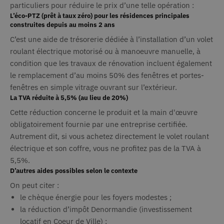
particuliers pour réduire le prix d’une telle opération :
Scrip
mémor
L’éco-PTZ (prêt à taux zéro) pour les résidences principales
préfé
construites depuis au moins 2 ans
cons
des v
C’est une aide de trésorerie dédiée à l’installation d’un volet
matiè
cookie
roulant électrique motorisé ou à manoeuvre manuelle, à
néces
la ba
condition que les travaux de rénovation incluent également
cooki
le remplacement d’au moins 50% des fenêtres et portes-
Scrip
fonct
fenêtres en simple vitrage ouvrant sur l’extérieur.
corre
La TVA réduite à 5,5% (au lieu de 20%)
AnalyticsSyncHistory
1 mois
Utili
LinkedIn
stock
Corporation
Cette réduction concerne le produit et la main d'œuvre
.linkedin.com
infor
obligatoirement fournie par une entreprise certifiée.
sur l
laque
Autrement dit, si vous achetez directement le volet roulant
synch
avec 
électrique et son coffre, vous ne profitez pas de la TVA à
lms_a
5,5%.
eu li
utilis
D’autres aides possibles selon le contexte
dans 
désig
On peut citer :
_icl_current_language
1 jour
Ce n
OnTheGoSystems
le chèque énergie pour les foyers modestes ;
cooki
Ltd
la réduction d’impôt Denormandie (investissement
www.deceuninck.fr
assoc
plug-
locatif en Coeur de Ville) ;
multi