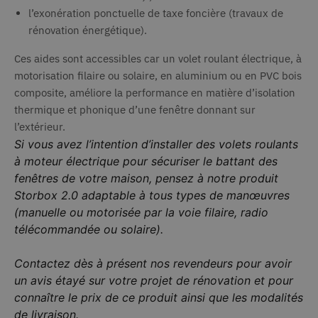
Word
l’exonération ponctuelle de taxe foncière (travaux de
WPML.
une v
rénovation énergétique).
langu
site 
Ces aides sont accessibles car un volet roulant électrique, à
Lorsq
cooki
motorisation filaire ou solaire, en aluminium ou en PVC bois
défin
répon
composite, améliore la performance en matière d’isolation
actio
dema
thermique et phonique d’une fenêtre donnant sur
l'util
l’extérieur.
tant 
court
Si vous avez l’intention d’installer des volets roulants
vie, i
consi
à moteur électrique pour sécuriser le battant des
com
fenêtres de votre maison, pensez à notre produit
stric
néces
Storbox 2.0 adaptable à tous types de manœuvres
(manuelle ou motorisée par la voie filaire, radio
télécommandée ou solaire).
Nom
Provider / Domaine
Expiration
Descripti
Contactez dès à présent nos revendeurs pour avoir
_clck
.deceuninck.fr
1 an
Provider /
un avis étayé sur votre projet de rénovation et pour
Nom
Expiration
Description
Domaine
device_view
partenaire.deceuninck.fr
1 mois 1
connaître le prix de ce produit ainsi que les modalités
Provider /
Nom
jour
Expiration
Descri
_ga
1 an 1
Ce nom de
Google LLC
Domaine
de livraison.
.deceuninck.fr
mois
cookie est