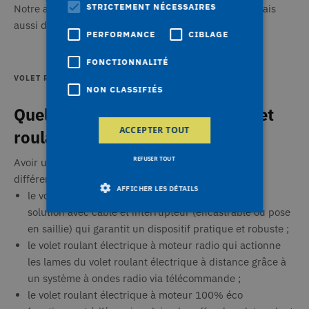
STRICTEMENT NÉCESSAIRES
Notre avis ? Tout dépend avant tout de vos besoins mais
aussi du prix du produit dans votre budget.
PERFORMANCE
CIBLAGE
FONCTIONNALITÉ
VOLET ROULANT ÉLECTRIQUE
NON CLASSIFIÉS
Quelle motorisation pour un volet
ACCEPTER TOUT
roulant électrique ?
REFUSER TOUT
Avoir un volet motorisé facilite le quotidien. Voici les
différents types de motorisation envisageables :
AFFICHER LES DÉTAILS
le volet roulant électrique à moteur filaire : c’est la
solution avec câble et interrupteur (encastrable ou pose
en saillie) qui garantit un dispositif pratique et robuste ;
Strictement nécessaires
Performance
le volet roulant électrique à moteur radio qui actionne
Ciblage
Fonctionnalité
Non classifiés
les lames du volet roulant électrique à distance grâce à
un système à ondes radio via télécommande ;
Les cookies strictement nécessaires habilitent
le volet roulant électrique à moteur 100% éco
des fonctionnalités de base du site Web telles
que la connexion des utilisateurs et la gestion