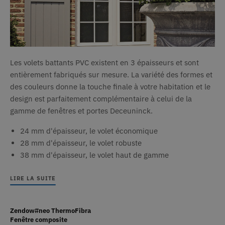
Analytics
CLID
www.clarity.ms
1 an
Ce coo
pour
génér
conserver
défini
l'état de la
Dstill
session.
permet
partag
_gat_UA-320446-
.deceuninck.fr
59
Il s'agit d'un
conte
26
secondes
cookie de
multim
type modèle
les ré
Les volets battants PVC existent en 3 épaisseurs et sont
défini par
sociaux
Google
entièrement fabriqués sur mesure. La variété des formes et
égale
Analytics, où
recueil
des couleurs donne la touche finale à votre habitation et le
l'élément de
inform
modèle sur le
sur les
design est parfaitement complémentaire à celui de la
nom contient
du sit
le numéro
gamme de fenêtres et portes Deceuninck.
lorsqu'
d'identité
utilise
unique du
médias
compte ou
24 mm d'épaisseur, le volet économique
pour p
du site Web
conten
28 mm d'épaisseur, le volet robuste
auquel il se
Web à 
rapporte. Il
la page
38 mm d'épaisseur, le volet haut de gamme
s'agit d'une
variante du
SRM_B
1 an
Il s'ag
Microsoft
cookie _gat
cookie
Corporation
qui est utilisé
LIRE LA SUITE
.c.bing.com
premiè
pour limiter
Micro
la quantité de
qui gar
données
bon
enregistrées
fonct
Zendow#neo ThermoFibra
par Google
de ce 
Fenêtre composite
sur les sites