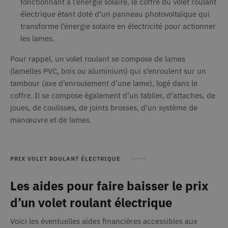
fonctionnant à l’énergie solaire, le coffre du volet roulant
des comptes. Le site Web ne peut pas être utilisé
électrique étant doté d’un panneau photovoltaïque qui
correctement sans les cookies strictement
nécessaires.
transforme l’énergie solaire en électricité pour actionner
les lames.
Provider /
Nom
Expiration
Descr
Domaine
Pour rappel, un volet roulant se compose de lames
_GRECAPTCHA
6 mois
Goog
Google LLC
www.google.com
reCA
(lamelles PVC, bois ou aluminium) qui s’enroulent sur un
défin
tambour (axe d’enroulement d’une lame), logé dans le
cooki
néces
coffre. Il se compose également d’un tablier, d’attaches, de
(_GR
lorsqu
joues, de coulisses, de joints brosses, d’un système de
exécu
but d
manœuvre et de lames.
son a
risqu
li_gc
6 mois
Utili
LinkedIn
stock
Corporation
PRIX VOLET ROULANT ÉLECTRIQUE
.linkedin.com
cons
des c
l'util
Les aides pour faire baisser le prix
cooki
fins 
essen
d’un volet roulant électrique
CookieScriptConsent
1 mois
Ce co
CookieScript
www.deceuninck.fr
utilis
Voici les éventuelles aides financières accessibles aux
servi