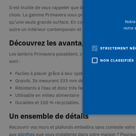
Il est inutile de vous rappeler que les couleurs claires don
choix. La gamme Primavera vous propose deux finitions (mate 
Notre 
qu’une seule grande surface. En combinant les revêtements 
notre 
outre un intérieur contemporain et chic.
Découvrez les avantages des lambri
STRICTEMENT NÉ
Les lambris Primavera possèdent, certes, un aspect esthétiqu
NON CLASSIFIÉS
sont :
Faciles à placer grâce à leur système de languette et rai
Grands. Ils mesurent 333 mm de large et sont disponibles
Résistants à l’eau et donc très faciles à entretenir. Idéals
Utilisable en milieu alimentaire
Durables et 100 % recyclables.
Un ensemble de détails
Recouvrir vos murs et plafonds embellira sans conteste votre
Str
aux
plinthes
que vous installerez dans votre maison ? Pourquo