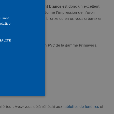
ter pour des
murs
totalement
blancs
est donc un excellent
ment entre elles, ce qui donne l’impression de n’avoir
ilisant
on intérieure luxueux en bronze ou en or, vous créerez en
elative
NALITÉ
nts. En effet, les lambris en PVC de la gamme Primavera
ntérieur. Avez-vous déjà réfléchi aux
tablettes de fenêtres
et
fiés