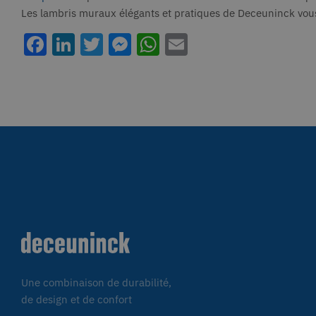
Les cookies strictement néce
Les lambris muraux élégants et pratiques de Deceuninck vo
comptes. Le site Web ne peut
P
Nom
Facebook
LinkedIn
Twitter
Messenger
WhatsApp
Email
D
_GRECAPTCHA
G
w
li_gc
L
C
.
CookieScriptConsent
C
w
AnalyticsSyncHistory
L
C
.
_icl_current_language
O
L
w
Une combinaison de durabilité,
de design et de confort
Nom
Provi