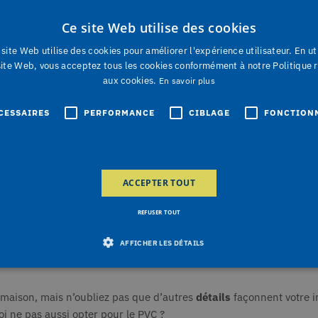
nent un sentiment de grandeur et de fraîcheur à votre demeure. Op
Ce site Web utilise des cookies
ou laquée). Les planches en PVC Primavera se raccordent parfaite
site Web utilise des cookies pour améliorer l'expérience utilisateur. En ut
muraux et de plafond de Deceuninck avec des éléments de décorati
site Web, vous acceptez tous les cookies conformément à notre Politique r
aux cookies.
En savoir plus
s en PVC
CESSAIRES
PERFORMANCE
CIBLAGE
FONCTION
e certain, mais leurs
avantages pratiques
sont encore plus épata
nure, ce qui vous permet d’économiser du temps.
ACCEPTER TOUT
 en longueurs de 2,6 m, 4,5 met 6 mde long.
 donc pour la cuisine, la salle de bain ou une chambre d’enfant.
REFUSER TOUT
AFFICHER LES DÉTAILS
 maison, mais n’oubliez pas que d’autres
détails
façonnent votre i
ictement nécessaires
Performance
Ciblage
Fonctionnalité
Non classi
i ne pas aussi opter pour le PVC ?