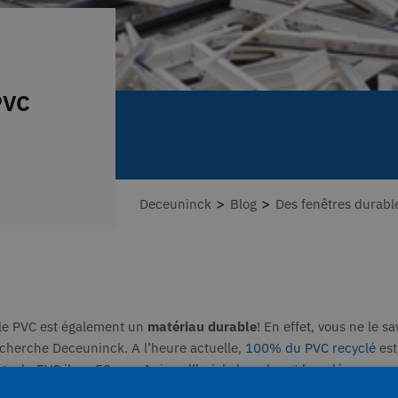
PVC
>
>
Deceuninck
Blog
Des fenêtres durabl
e, le PVC est également un
matériau durable
! En effet, vous ne le s
recherche Deceuninck. A l’heure actuelle,
100% du PVC recyclé
est
 du PVC il y a 50 ans. Aujourd’hui, la boucle est bouclée.