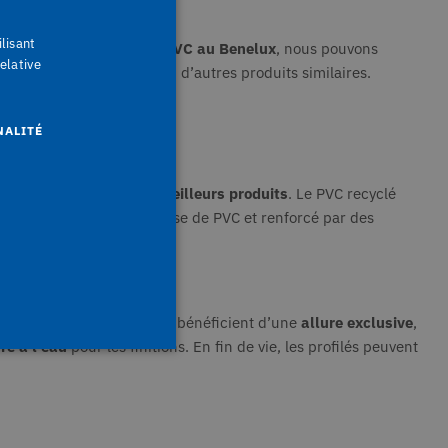
ilisant
leader du recyclage du PVC au Benelux
, nous pouvons
elative
 de nouvelles fenêtres
ou d’autres produits similaires.
upérieure.
NALITÉ
l’élément de base de nos
meilleurs produits
. Le PVC recyclé
usion est composé de mousse de PVC et renforcé par des
toutes les fenêtres en PVC bénéficient d’une
allure exclusive
,
re à l’eau
pour les finitions. En fin de vie, les profilés peuvent
fiés
ilisateurs et la gestion des