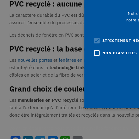
PVC recyclé : aucune perte
Notre 
La caractère durable du PVC est dû à la fois à la valeur isol
notre 
assurer l’ensemble du processus de recyclage. Cela signifie qu
Les déchets de fenêtre en PVC sont acheminés vers notre usin
STRICTEMENT NÉ
PVC recyclé : la base de nouveaux pr
NON CLASSIFIÉS
Les
nouvelles portes
et
fenêtres en PVC recyclé
ne font aucun 
est intégré dans la
technologie Linktrusion
utilisée dans la 
câbles en acier et de la fibre de verre, afin de produire des
pr
Grand choix de couleurs
Les
menuiseries en PVC recyclé
sont en tous points conforme
tant à l’extérieur qu’à l’intérieur. Les
châssis Omniral
sont int
donc être intégralement traités et recyclés dans la nouvelle p
Str
Combien épargnerez-vous avec de nouvelles fenêtres en PVC 
Les cookies strictement néce
comptes. Le site Web ne peut