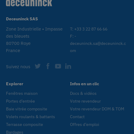
l'util
cooki
fins 
essen
Deceuninck SAS
CookieScriptConsent
1 mois
Ce co
CookieScript
www.deceuninck.fr
utilis
Zone Industrielle • Impasse
T: +33 3 22 87 66 66
servi
des bleuets
F: -
Scrip
mémor
80700 Roye
deceuninck.sa@deceuninck.c
préfé
cons
France
om
des v
matiè
cookie
néces
Suivez nous
la ba
cooki
Scrip
fonct
Explorer
Infos en un clic
corre
Fenêtres maison
Docs & vidéos
AnalyticsSyncHistory
1 mois
Utili
LinkedIn
stock
Corporation
Portes d’entrée
Votre revendeur
.linkedin.com
infor
sur l
Baie vitrée composite
Votre revendeur DOM & TOM
laque
synch
Volets roulants & battants
Contact
avec 
Terrasse composite
Offres d’emploi
lms_a
eu li
Bardages
utilis