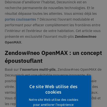
Désireuse d’améliorer l’habitat, Deceuninck est en
recherche permanente de nouvelles technologies. Et le
résultat dépasse toutes les attentes. Vous aimiez déjà les
portes coulissantes
? Découvrez l’ouvrant modulable et
performant pour effacer complètement les frontières entre
l’intérieur et l’extérieur de votre habitation. Cet article vous
présente en exclusivité l’ouvrant multi-plis
Zendow#neo
OpenMAX
.
Zendow#neo OpenMAX : un concept
époustouflant
Basé sur
l’ouverture multi-plis
, Zendow#neo OpenMAX de
Deceuninck est une véritable prouesse innovante. En
position complètement fermée, il s’apparente à une baie
Ce site Web utilise des
vitrée. Dans un premier temps, vous devez ouvrir l’un des
cookies
vantaux pour faciliter le déplacement des autres vantaux.
Vous devez ensuite rabattre tous les vantaux sur un côté et
Notre site Web utilise des cookies
les replier sur eux-mêmes. En deux temps, trois
pour améliorer l'expérience