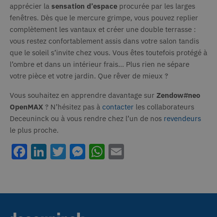
apprécier la
sensation d’espace
Strictement nécessaires
procurée par les larges
Performance
fenêtres. Dès que le mercure grimpe, vous pouvez replier
Ciblage
Fonctionnalité
Non classifiés
complètement les vantaux et créer une double terrasse :
Les cookies strictement nécessaires habilitent
vous restez confortablement assis dans votre salon tandis
des fonctionnalités de base du site Web telles
que le soleil s’invite chez vous. Vous êtes toutefois protégé à
que la connexion des utilisateurs et la gestion
des comptes. Le site Web ne peut pas être utilisé
l’ombre et dans un intérieur frais… Plus rien ne sépare
correctement sans les cookies strictement
votre pièce et votre jardin. Que rêver de mieux ?
nécessaires.
Provider /
Nom
Expiration
Descr
Vous souhaitez en apprendre davantage sur
Zendow#neo
Domaine
OpenMAX
? N’hésitez pas à
contacter
les collaborateurs
_GRECAPTCHA
6 mois
Goog
Google LLC
Deceuninck ou à vous rendre chez l’un de nos
revendeurs
www.google.com
reCA
défin
le plus proche.
cooki
néces
(_GR
Facebook
LinkedIn
Twitter
Messenger
WhatsApp
Email
lorsqu
exécu
but d
son a
risqu
li_gc
6 mois
Utili
LinkedIn
stock
Corporation
.linkedin.com
cons
des c